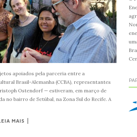
Ene
agr
Nor
ene
uma
Bra
Cen
etos apoiados pela parceria entre a
PA
 Cultural Brasil-Alemanha (CCBA), representantes
Christoph Ostendorf — estiveram, em março de
a no bairro de Setúbal, na Zona Sul do Recife. A
LEIA MAIS