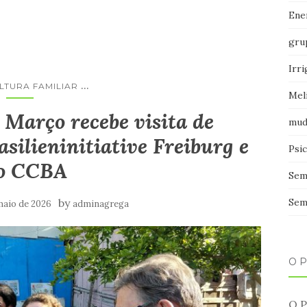
Ener
gru
Irr
...
LTURA FAMILIAR
Mel
Março recebe visita de
mud
silieninitiative Freiburg e
Psic
o CCBA
Sem
by
Sem
maio de 2026
adminagrega
O 
O P