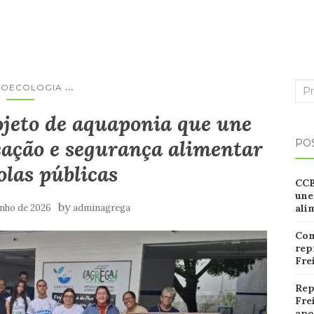
...
Sea
OECOLOGIA
for:
ojeto de aquaponia que une
cação e segurança alimentar
PO
olas
públicas
CC
une
by
unho de 2026
adminagrega
ali
Com
rep
Fre
Rep
Fre
apo