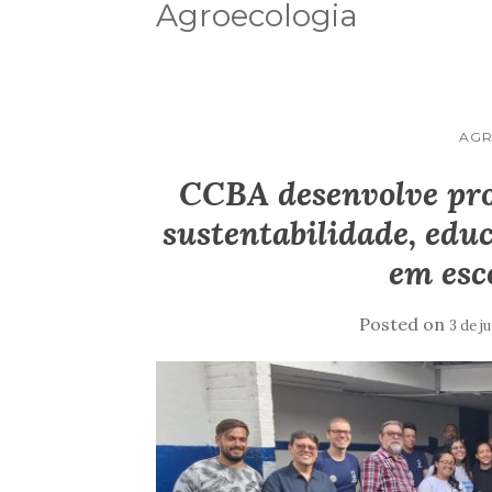
Agroecologia
AGR
CCB
A desenvolve pr
sustentabilidade, edu
em esc
Posted on
3 de j