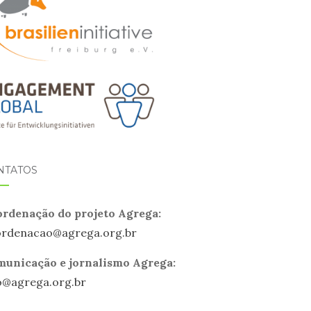
NTATOS
rdenação do projeto Agrega:
ordenacao@
agrega
.org.br
unicação e jornalismo Agrega:
o@
agrega
.org.br