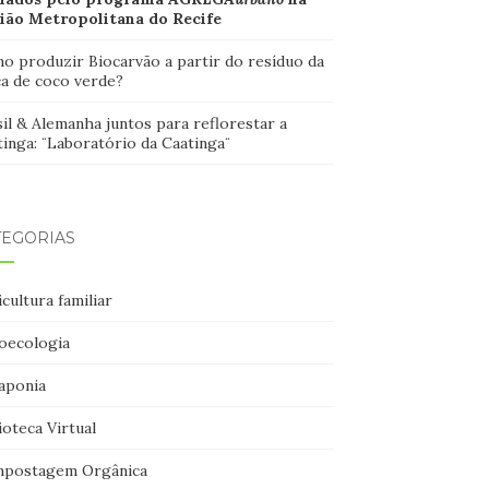
ião Metropolitana do Recife
o produzir Biocarvão a partir do resíduo da
ca de coco verde?
il & Alemanha juntos para reflorestar a
inga: ¨Laboratório da Caatinga¨
TEGORIAS
cultura familiar
oecologia
aponia
ioteca Virtual
postagem Orgânica