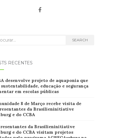
rch
SEARCH
STS RECENTES
B
A desenvolve projeto de aquaponia que
 sustentabilidade, educação e segurança
mentar em escolas
públicas
unidade 8 de Março recebe visita de
resentantes da Brasilieninitiative
iburg e do CCBA
resentantes da Brasilieninitiative
iburg e do CCBA visitam projetos
iados pelo programa AGREGA
urbano
na