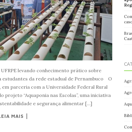
Reg
Com
cas
Bras
Caat
CA
a UFRPE levando conhecimento prático sobre
ra estudantes da rede estadual de Pernambuco O
Agri
, em parceria com a Universidade Federal Rural
Agr
 projeto “Aquaponia nas Escolas”, uma iniciativa
stentabilidade e segurança alimentar […]
Aqu
Bibl
LEIA MAIS
Com