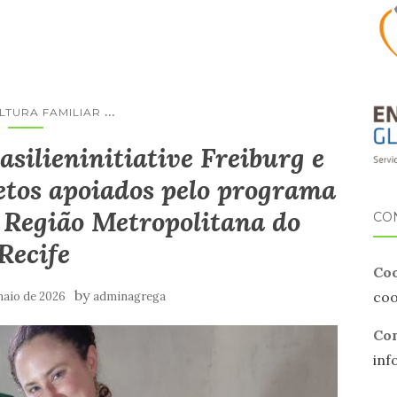
...
LTURA FAMILIAR
silieninitiative Freiburg e
etos apoiados pelo programa
Região Metropolitana do
CO
Recife
Coo
by
co
maio de 2026
adminagrega
Com
inf