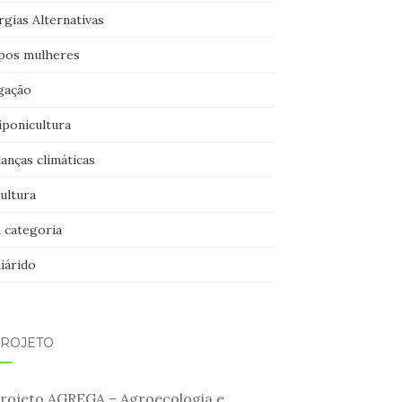
gias Alternativas
pos mulheres
igação
iponicultura
anças climáticas
ultura
 categoria
iárido
PROJETO
rojeto AGREGA – Agroecologia e