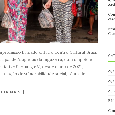
Reg
Com
cas
Bras
Caat
mpromisso firmado entre o Centro Cultural Brasil
CA
icipal de Afogados da Ingazeira, com o apoio e
tiative Freiburg e.V., desde o ano de 2021,
Agri
situação de vulnerabilidade social, têm sido
Agr
Aqu
LEIA MAIS
Bibl
Com