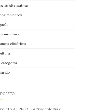
gias Alternativas
pos mulheres
igação
iponicultura
anças climáticas
ultura
 categoria
iárido
PROJETO
rojeto AGREGA – Agroecologia e