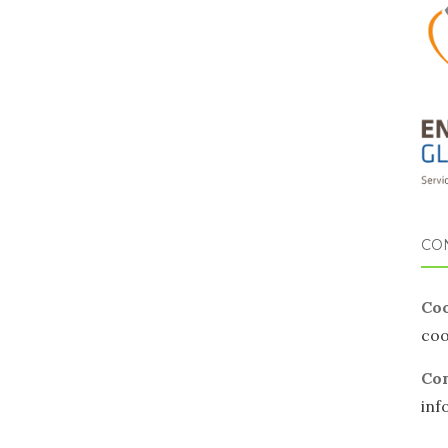
CO
Coo
co
Com
inf