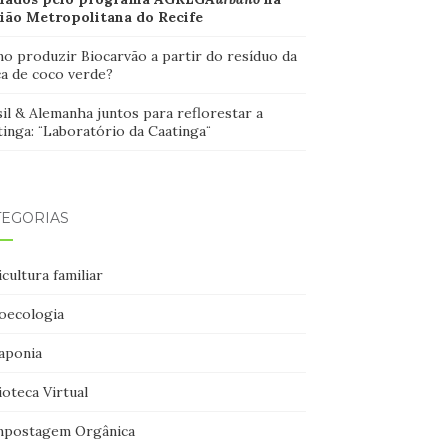
ião Metropolitana do Recife
o produzir Biocarvão a partir do resíduo da
ca de coco verde?
il & Alemanha juntos para reflorestar a
inga: ¨Laboratório da Caatinga¨
TEGORIAS
cultura familiar
oecologia
aponia
ioteca Virtual
postagem Orgânica