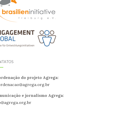
NTATOS
rdenação do projeto Agrega:
ordenacao@
agrega
.org.br
unicação e jornalismo Agrega:
o@
agrega
.org.br