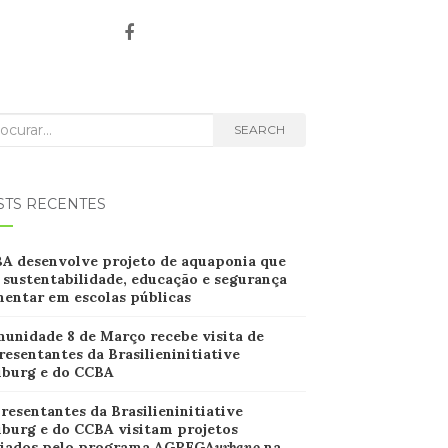
rch
SEARCH
STS RECENTES
B
A desenvolve projeto de aquaponia que
 sustentabilidade, educação e segurança
mentar em escolas
públicas
unidade 8 de Março recebe visita de
resentantes da Brasilieninitiative
iburg e do CCBA
resentantes da Brasilieninitiative
iburg e do CCBA visitam projetos
iados pelo programa AGREGA
urbano
na