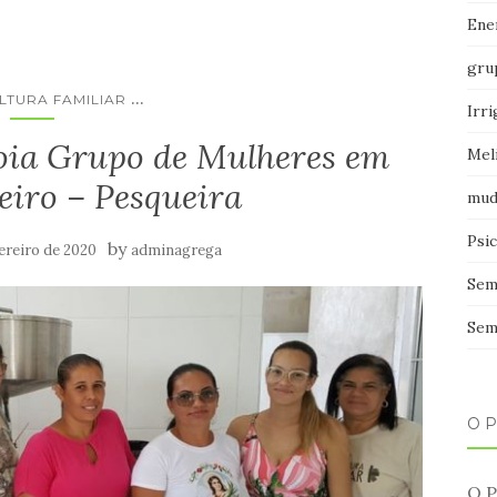
Ener
gru
...
LTURA FAMILIAR
Irr
ia Grupo de Mulheres em
Mel
eiro – Pesqueira
mud
Psic
by
vereiro de 2020
adminagrega
Sem
Sem
O 
O P