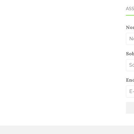
ASS
No
So
End