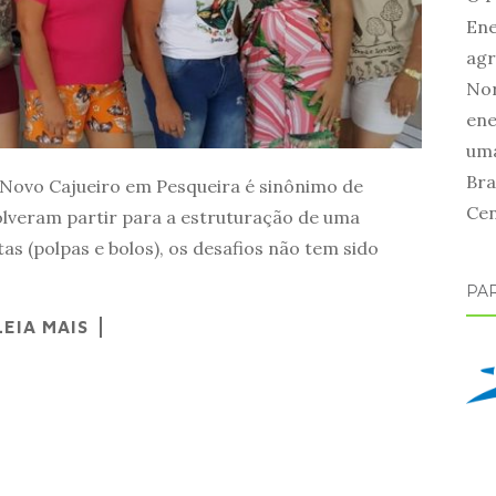
Ene
agr
Nor
ene
uma
Bra
Novo Cajueiro em Pesqueira é sinônimo de
Cen
olveram partir para a estruturação de uma
as (polpas e bolos), os desafios não tem sido
PA
LEIA MAIS