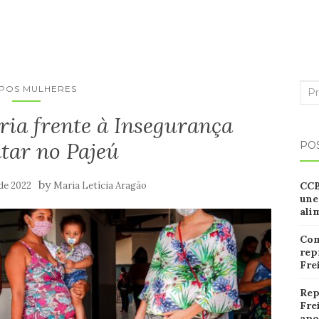
Sea
POS MULHERES
for:
ria frente à Insegurança
tar no Pajeú
PO
by
 de 2022
Maria Letícia Aragão
CC
une
ali
Com
rep
Fre
Rep
Fre
apo