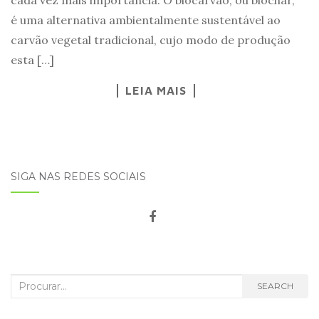
cada vez mais importância. O biocarvão, ou biochar,
é uma alternativa ambientalmente sustentável ao
carvão vegetal tradicional, cujo modo de produção
esta […]
LEIA MAIS
SIGA NAS REDES SOCIAIS
Search
SEARCH
for: